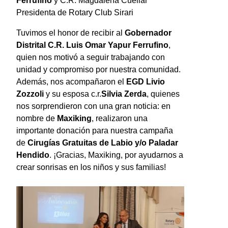
Ferrufino
y C.R. Magdalena Cuellar
Presidenta de Rotary Club Sirari
Tuvimos el honor de recibir al
Gobernador
Distrital C.R. Luis Omar Yapur Ferrufino
,
quien nos motivó a seguir trabajando con
unidad y compromiso por nuestra comunidad.
Además, nos acompañaron el
EGD Livio
Zozzoli
y su esposa c.r.
Silvia Zerda
, quienes
nos sorprendieron con una gran noticia: en
nombre de
Maxiking
, realizaron una
importante donación para nuestra campaña
de
Cirugías Gratuitas de Labio y/o Paladar
Hendido
. ¡Gracias, Maxiking, por ayudarnos a
crear sonrisas en los niños y sus familias!